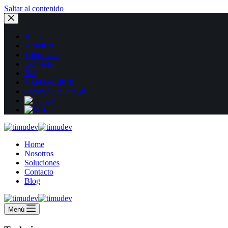
Saltar al contenido
Home
Nosotros
Soluciones
Contacto
Blog
+56935412079
ventas@timudev.cl
Home
Nosotros
Soluciones
Contacto
Blog
Menú